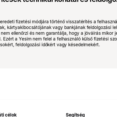
eredeti fizetési módjára történő visszatérítés a felhaszná
nak, kártyakibocsátójának vagy bankjának feldolgozási le
nem ellenőrzi és nem garantálja, hogy a jóváírás mikor j
. Ezért a Yesim nem felel a felhasználó külső fizetési szol
sokért, feldolgozási időkért vagy késedelmekért.
ti célok
Segítség