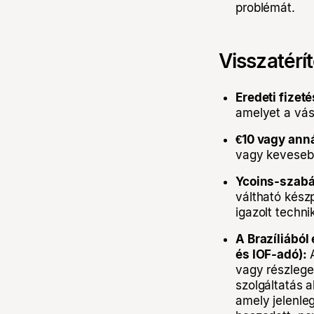
problémát.
Visszatérí
Eredeti fizet
amelyet a vás
€10 vagy anná
vagy kevesebb
Ycoins-szabá
váltható kész
igazolt techni
A Brazíliából
és IOF-adó):
A
vagy részlege
szolgáltatás a
amely jelenle