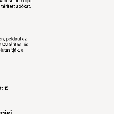
kapcsolódó díjat
térített adókat.
en, például az
szatérítési és
utasítják, a
tt 15
zási