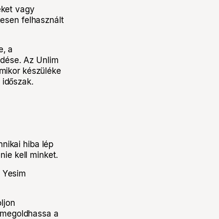
éket vagy
gesen felhasznált
e, a
dése. Az Unlim
amikor készüléke
 időszak.
ikai hiba lép
nie kell minket.
a Yesim
ljon
 megoldhassa a