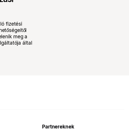
ló fizetési
hetőségeitől
elenik meg a
gáltatója által
Partnereknek