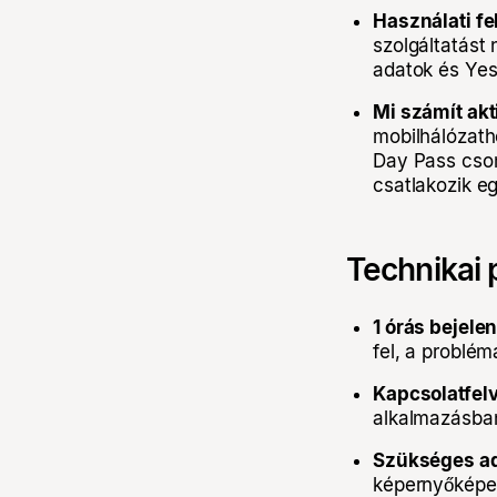
Használati fe
szolgáltatást 
adatok és Yes
Mi számít akt
mobilhálózath
Day Pass csom
csatlakozik e
Technikai
1 órás bejelen
fel, a problém
Kapcsolatfelv
alkalmazásban 
Szükséges ad
képernyőképe