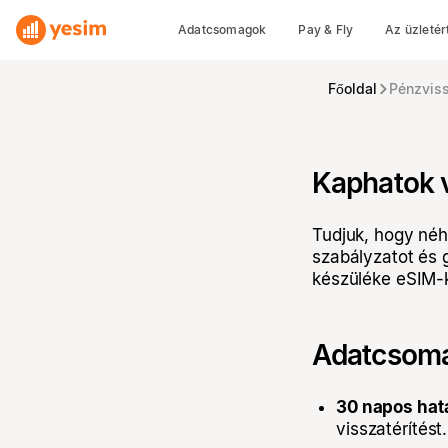
Adatcsomagok
Pay & Fly
Az üzletér
Főoldal
Pénzviss
Kaphatok v
Tudjuk, hogy néh
szabályzatot és g
készüléke eSIM-k
Adatcsomag
30 napos hat
visszatérítést.