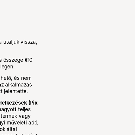
 utaljuk vissza,
és összege €10
nlegén.
thető, és nem
 az alkalmazás
 jelentette.
delkezések (Pix
agyott teljes
t termék vagy
gyi műveleti adó,
k által