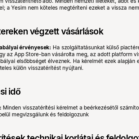
 visszatéríthető adó. Minden nemzeti illetéket, adót és 
isel; a Yesim nem köteles megtéríteni ezeket a vissza nem 
tereken végzett vásárlások
zabályai érvényesek:
Ha szolgáltatásunkat külső piactér
 az App Store-ban vásárolta meg, az adott platform vis
bályai elsőbbséget élveznek. Ha kérelmét ezek alapján el
les külön visszatérítést nyújtani.
si idő
:
Minden visszatérítési kérelmet a beérkezésétől számíto
elül megvizsgálunk és feldolgozunk
ítések technikai korlátai és feldolgo