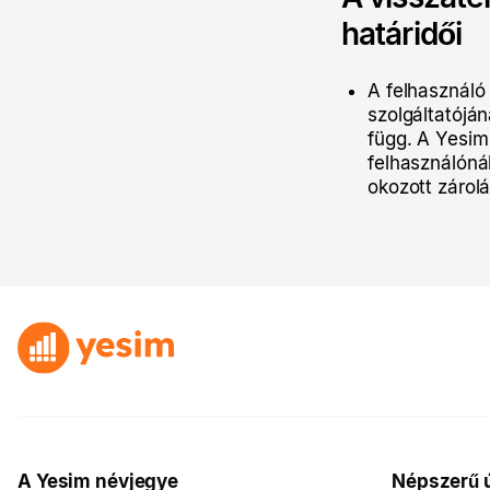
határidői
A felhasználó 
szolgáltatójá
függ. A Yesim 
felhasználónál
okozott zárolá
A Yesim névjegye
Népszerű ú