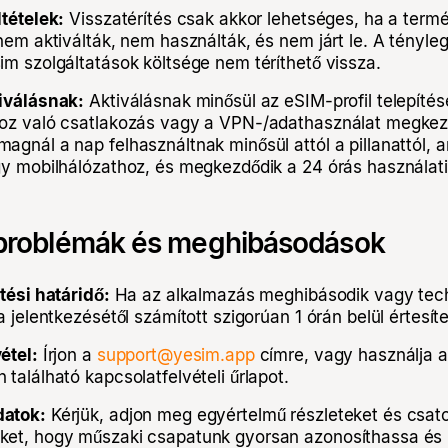
ltételek:
Visszatérítés csak akkor lehetséges, ha a term
nem aktiválták, nem használták, és nem járt le. A tényle
im szolgáltatások költsége nem téríthető vissza.
iválásnak:
Aktiválásnak minősül az eSIM-profil telepítés
oz való csatlakozás vagy a VPN-/adathasználat megkez
agnál a nap felhasználtnak minősül attól a pillanattól, 
gy mobilhálózathoz, és megkezdődik a 24 órás használati
 problémák és meghibásodások
tési határidő:
Ha az alkalmazás meghibásodik vagy techn
a jelentkezésétől számított szigorúan 1 órán belül értesíte
étel:
Írjon a
support@yesim.app
címre, vagy használja 
található kapcsolatfelvételi űrlapot.
atok:
Kérjük, adjon meg egyértelmű részleteket és csato
ket, hogy műszaki csapatunk gyorsan azonosíthassa és