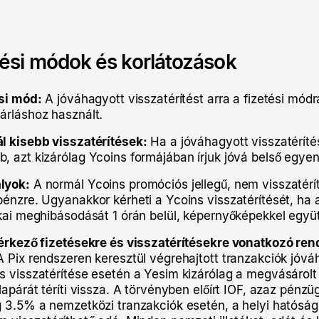
tési módok és korlátozások
ési mód:
A jóváhagyott visszatérítést arra a fizetési módra
árláshoz használt.
l kisebb visszatérítések:
Ha a jóváhagyott visszatérít
, azt kizárólag Ycoins formájában írjuk jóvá belső egye
lyok:
A normál Ycoins promóciós jellegű, nem visszatérí
pénzre. Ugyanakkor kérheti a Ycoins visszatérítését, ha
kai meghibásodását 1 órán belül, képernyőképekkel együtt
 érkező fizetésekre és visszatérítésekre vonatkozó ren
 Pix rendszeren keresztül végrehajtott tranzakciók jóváh
s visszatérítése esetén a Yesim kizárólag a megvásárol
lapárát téríti vissza. A törvényben előírt IOF, azaz pénzü
g 3.5% a nemzetközi tranzakciók esetén, a helyi hatóságo