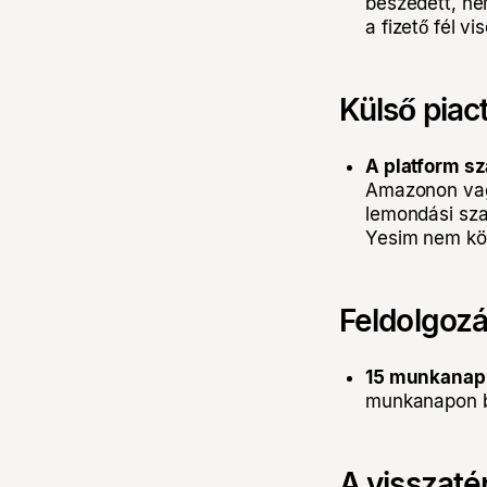
beszedett, nem
a fizető fél v
Külső piac
A platform s
Amazonon vagy
lemondási sza
Yesim nem köte
Feldolgozá
15 munkanap
munkanapon b
A visszatér