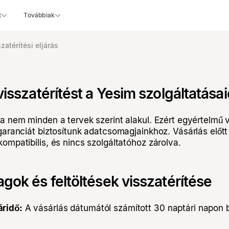
t
Továbbiak
zatérítési eljárás
isszatérítést a Yesim szolgáltatásai
a nem minden a tervek szerint alakul. Ezért egyértelmű v
aranciát biztosítunk adatcsomagjainkhoz. Vásárlás előtt 
ompatibilis, és nincs szolgáltatóhoz zárolva.
ok és feltöltések visszatérítése
áridő:
A vásárlás dátumától számított 30 naptári napon b