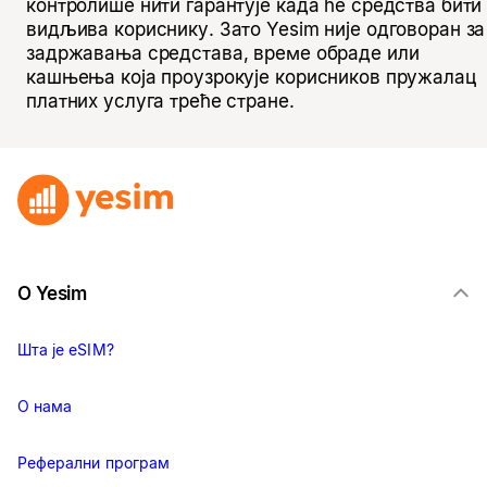
контролише нити гарантује када ће средства бити
видљива кориснику. Зато Yesim није одговоран за
задржавања средстава, време обраде или
кашњења која проузрокује корисников пружалац
платних услуга треће стране.
О Yesim
Шта је eSIM?
О нама
Реферални програм