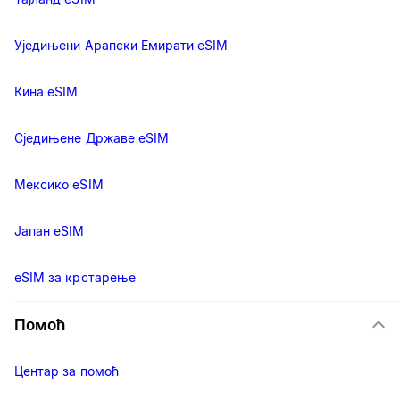
Уједињени Арапски Емирати eSIM
Кина eSIM
Сједињене Државе eSIM
Мексико eSIM
Јапан eSIM
eSIM за крстарење
Помоћ
Центар за помоћ