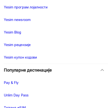
Yesim програм лојалности
Yesim newsroom
Yesim Blog
Yesim рецензије
Yesim купон кодови
Популарне дестинације
Pay & Fly
Unlim Day Pass
Тајланд eSIM