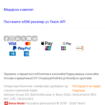
Медијски комплет
Постаните eSIM реселер уз Yesim API
Правила о приватности
Политика колачића
Подешавања колачића
Услови коришћења
COF Споразум
Politika prihvatljive upotrebe
Оператори бежичне телефоније одобрени од
Погледајте на Apple
стране компаније Apple
подршци
Genesis Group AG
; Bahnhofstrasse 4, Baar, 6340, Switzerland; REG
NO:
CHE-135.623.633
Pouzdana povezanost
© 2019 - 2026 Yesim