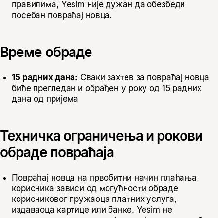
правилима, Yesim није дужан да обезбеди
посебан повраћај новца.
Време обраде
15 радних дана:
Сваки захтев за повраћај новца
биће прегледан и обрађен у року од 15 радних
дана од пријема
Техничка ограничења и рокови
обраде повраћаја
Повраћај новца на првобитни начин плаћања
корисника зависи од могућности обраде
корисниковог пружаоца платних услуга,
издаваоца картице или банке. Yesim не