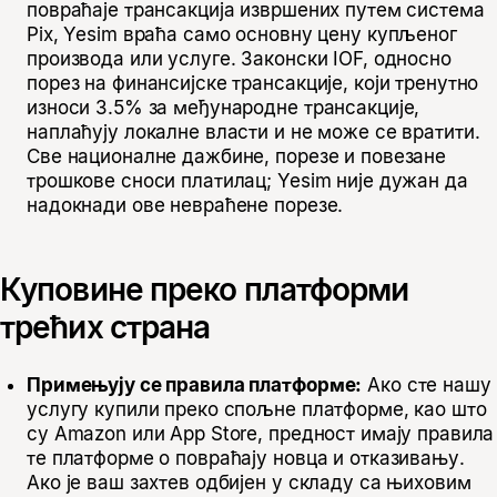
повраћаје трансакција извршених путем система
Pix, Yesim враћа само основну цену купљеног
производа или услуге. Законски IOF, односно
порез на финансијске трансакције, који тренутно
износи 3.5% за међународне трансакције,
наплаћују локалне власти и не може се вратити.
Све националне дажбине, порезе и повезане
трошкове сноси платилац; Yesim није дужан да
надокнади ове невраћене порезе.
Куповине преко платформи
трећих страна
Примењују се правила платформе:
Ако сте нашу
услугу купили преко спољне платформе, као што
су Amazon или App Store, предност имају правила
те платформе о повраћају новца и отказивању.
Ако је ваш захтев одбијен у складу са њиховим