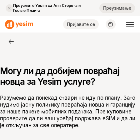
Преузмите Yesim са Апп Сторе-а и
Преузимање
Гоогле Плаи-а
Пријавите се
Могу ли да добијем повраћај
новца за Yesim услуге?
Разумемо да понекад ствари не иду по плану. Зато
нудимо јасну политику повраћаја новца и гаранцију
за наше пакете мобилних података. Пре куповине
проверите да ли ваш уређај подржава eSIM и да ли
је откључан за све оператере.