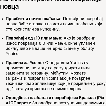
новца
Првобитни начин плаћања:
Потврђени повраћај
новца биће извршен на исти начин плаћања који
сте користили за куповину.
Повраћаји од €10 или мање:
Ако је одобрени
износ повраћаја €10 или мањи, биће уплаћен
искључиво на ваше интерно стање у облику
Ycoins.
Правила за Ycoins:
Стандардни Ycoins су
промотивни, не могу се рефундирати нити
заменити за готовину. Међутим, можете
затражити повраћај Ycoins ако је потврђен
технички квар апликације који је пријављен у року
од 1 сата уз приложене снимке екрана.
Одредбе за плаћања и повраћаје из Бразила (Pix
и IOF порез):
За одобрене потпуне или делимичне