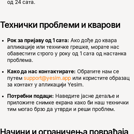
од 24 сата.
Технички проблеми и кварови
Рок за пријаву од 1 сата:
Ако дође до квара
апликације или техничке грешке, морате нас
обавестити строго у року од 1 сата од настанка
проблема.
Како да нас контактирате:
Обратите нам се
путем
support@yesim.app
или користите образац
за контакт у апликацији Yesim.
Потребни подаци:
Наведите јасне детаље и
приложите снимке екрана како би наш технички
тим могао брзо да утврди и реши проблем.
Начини и ограничења повраћаја