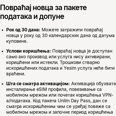
Повраћај новца за пакете
података и допуне
Рок од 30 дана:
Можете затражити повраћај
новца у року од 30 календарских дана од датума
куповине.
Услови коришћења:
Повраћај новца је доступан
само ако производ или услуга нису активирани,
коришћени или истекли. Трошкови стварно
искоришћених података и Yesim услуга неће бити
враћени.
Шта се сматра активацијом:
Активација обухвата
инсталирање eSIM профила, повезивање са
мобилном мрежом или почетак коришћења VPN-
а/података. Код пакета Unlim Day Pass, дан се
сматра искоришћеним чим се уређај повеже са
мобилном мрежом и започне период коришћења