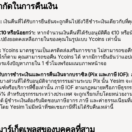
ำกัดในการคืนเงิน
:
เงินคืนที่ได้รับการยืนยันจะถูกคืนไปยังวิธีชำระเงินเดียวกับที่
10 หรือน้อยกว่า:
หากจำนวนเงินคืนที่ได้รับอนุมัติคือ €10 หรือน
่มไปยังยอดคงเหลือภายในของคุณในรูปแบบ Ycoins เท่านั้น
:
Ycoins มาตรฐานเป็นเครดิตส่งเสริมการขาย ไม่สามารถขอคืน
งไรก็ตาม คุณสามารถขอคืน Ycoins ได้ หากมีการยืนยันว่าแอปเ
ารแจ้งปัญหาภายใน 1 ชั่วโมงพร้อมแนบภาพหน้าจอ
บการชำระเงินและการคืนเงินจากบราซิล (Pix และภาษี IOF):
ส
างส่วนที่ได้รับอนุมัติจากธุรกรรมผ่านระบบ Pix นั้น Yesim จะ
์หรือบริการที่ซื้อเท่านั้น ภาษี IOF ตามกฎหมายหรือภาษีธุรกร
่ 3.5% สำหรับธุรกรรมระหว่างประเทศ จะถูกเรียกเก็บโดยหน่วยงาน
 ผู้ชำระเงินต้องรับผิดชอบภาษีอากร ภาษี และค่าธรรมเนียมที่เก
ย Yesim ไม่มีหน้าที่ชดเชยภาษีที่ไม่ได้รับคืนเหล่านี้
มาร์เก็ตเพลสของบุคคลที่สาม