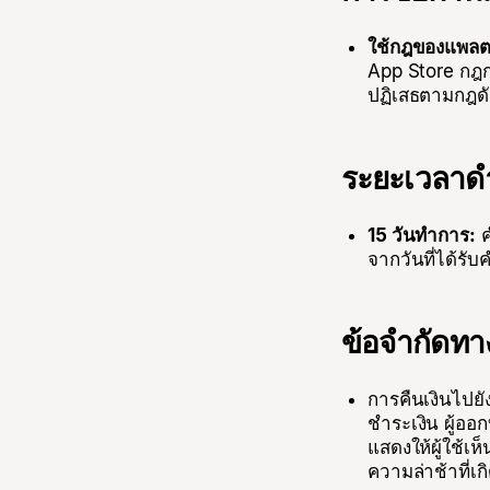
ใช้กฎของแพลต
App Store กฎก
ปฏิเสธตามกฎดัง
ระยะเวลาด
15 วันทำการ:
ค
จากวันที่ได้รั
ข้อจำกัดทา
การคืนเงินไปยั
ชำระเงิน ผู้ออ
แสดงให้ผู้ใช้เห
ความล่าช้าที่เก