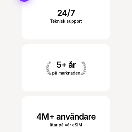
24/7
Teknisk support
5+ år
på marknaden
4M+ användare
litar på vår eSIM