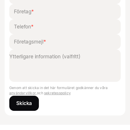
Företag
*
Telefon
*
Företagsmejl
*
Genom att skicka in det här formuläret godkänner du våra
användarvillkor
och
sekretesspolicy
Skicka