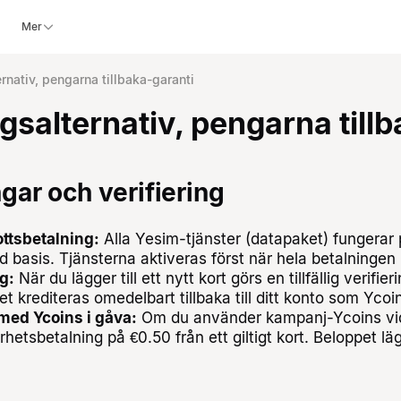
Mer
rnativ, pengarna tillbaka-garanti
gsalternativ, pengarna till
ngar och verifiering
ttsbetalning:
Alla Yesim-tjänster (datapaket) fungerar
d basis. Tjänsterna aktiveras först när hela betalningen
g:
När du lägger till ett nytt kort görs en tillfällig verifie
t krediteras omedelbart tillbaka till ditt konto som Ycoi
med Ycoins i gåva:
Om du använder kampanj-Ycoins vid 
hetsbetalning på €0.50 från ett giltigt kort. Beloppet läggs