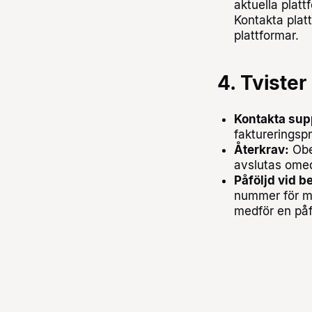
aktuella platt
Kontakta plat
plattformar.
4. Tvister
Kontakta supp
faktureringspr
Återkrav:
Obeh
avslutas omed
Påföljd vid b
nummer för ma
medför en påfö