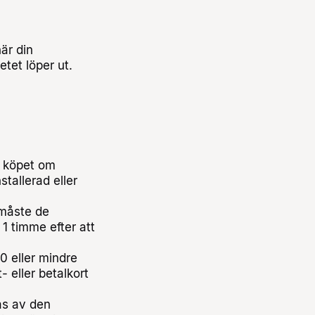
är din
tet löper ut.
r köpet om
stallerad eller
 måste de
 1 timme efter att
0 eller mindre
- eller betalkort
as av den