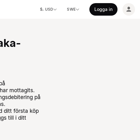
Logga in
$, USD
SWE
baka-
 på
 har mottagits.
ringsdebitering på
ns.
ditt första köp
 till i ditt