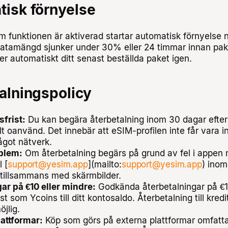
tisk förnyelse
 funktionen är aktiverad startar automatisk förnyelse n
atamängd sjunker under 30% eller 24 timmar innan pake
r automatiskt ditt senast beställda paket igen.
talningspolicy
sfrist:
Du kan begära återbetalning inom 30 dagar efte
lt oanvänd. Det innebär att eSIM-profilen inte får vara in
något nätverk.
blem:
Om återbetalning begärs på grund av fel i appen
l [
support@yesim.app
](mailto:
support@yesim.app
) inom
, tillsammans med skärmbilder.
ar på €10 eller mindre:
Godkända återbetalningar på €1
t som Ycoins till ditt kontosaldo. Återbetalning till kredit
öjlig.
attformar:
Köp som görs på externa plattformar omfatt