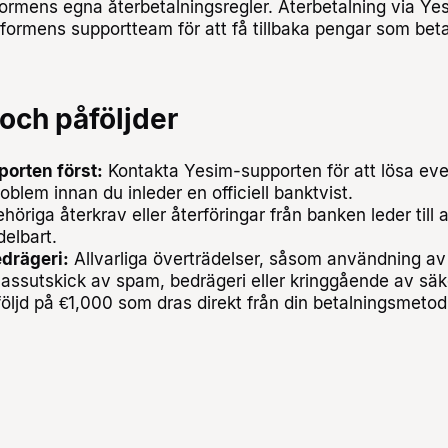
formens egna återbetalningsregler. Återbetalning via Yes
tformens supportteam för att få tillbaka pengar som beta
 och påföljder
orten först:
Kontakta Yesim-supporten för att lösa eve
oblem innan du inleder en officiell banktvist.
öriga återkrav eller återföringar från banken leder till a
elbart.
edrägeri:
Allvarliga överträdelser, såsom användning av 
ssutskick av spam, bedrägeri eller kringgående av säk
ljd på €1,000 som dras direkt från din betalningsmetod e