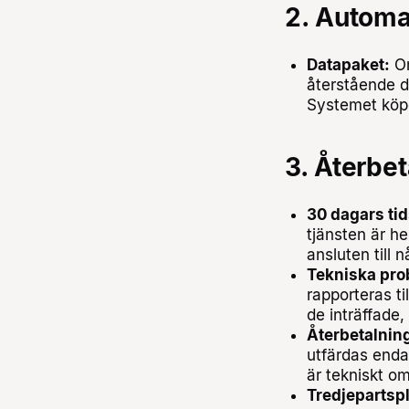
2. Automa
Datapaket:
Om
återstående d
Systemet köpe
3. Återbe
30 dagars tid
tjänsten är he
ansluten till 
Tekniska pro
rapporteras til
de inträffade
Återbetalning
utfärdas endas
är tekniskt om
Tredjepartspl