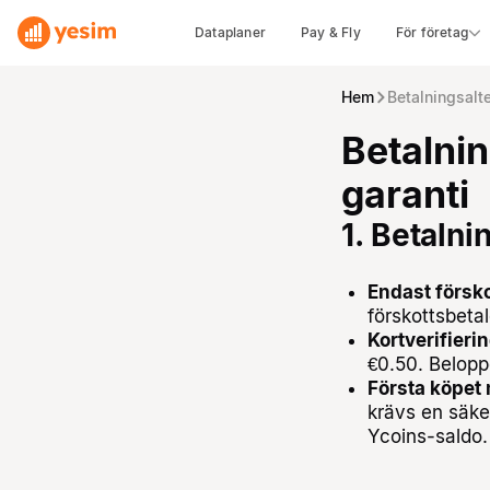
Dataplaner
Pay & Fly
För företag
Hem
Betalningsalte
Betalnin
garanti
1. Betalni
Endast försko
förskottsbetal
Kortverifierin
€0.50. Beloppe
Första köpet 
krävs en säker
Ycoins-saldo.