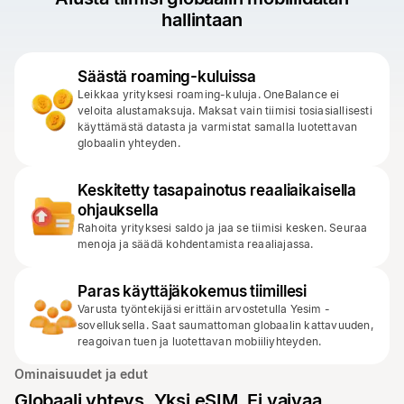
hallintaan
Säästä roaming-kuluissa
Leikkaa yrityksesi roaming-kuluja. OneBalance ei
veloita alustamaksuja. Maksat vain tiimisi tosiasiallisesti
käyttämästä datasta ja varmistat samalla luotettavan
globaalin yhteyden.
Keskitetty tasapainotus reaaliaikaisella
ohjauksella
Rahoita yrityksesi saldo ja jaa se tiimisi kesken. Seuraa
menoja ja säädä kohdentamista reaaliajassa.
Paras käyttäjäkokemus tiimillesi
Varusta työntekijäsi erittäin arvostetulla Yesim -
sovelluksella. Saat saumattoman globaalin kattavuuden,
reagoivan tuen ja luotettavan mobiiliyhteyden.
Ominaisuudet ja edut
Globaali yhteys. Yksi eSIM. Ei vaivaa