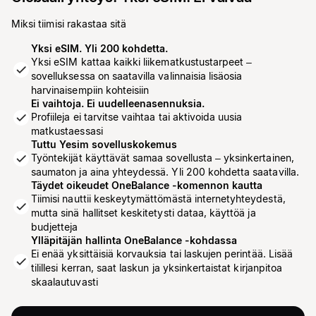
Miksi tiimisi rakastaa sitä
Yksi eSIM. Yli 200 kohdetta.
Yksi eSIM kattaa kaikki liikematkustustarpeet –
sovelluksessa on saatavilla valinnaisia lisäosia
harvinaisempiin kohteisiin
Ei vaihtoja. Ei uudelleenasennuksia.
Profiileja ei tarvitse vaihtaa tai aktivoida uusia
matkustaessasi
Tuttu Yesim sovelluskokemus
Työntekijät käyttävät samaa sovellusta – yksinkertainen,
saumaton ja aina yhteydessä. Yli 200 kohdetta saatavilla.
Täydet oikeudet OneBalance -komennon kautta
Tiimisi nauttii keskeytymättömästä internetyhteydestä,
mutta sinä hallitset keskitetysti dataa, käyttöä ja
budjetteja
Ylläpitäjän hallinta OneBalance -kohdassa
Ei enää yksittäisiä korvauksia tai laskujen perintää. Lisää
tilillesi kerran, saat laskun ja yksinkertaistat kirjanpitoa
skaalautuvasti