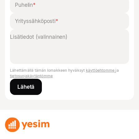
Puhelin
*
Yrityssähköposti
*
Lähettämällä tämän lomakkeen hyväksyt
käyttöehtomme
ja
tietosuojakäytäntömme
Lähetä