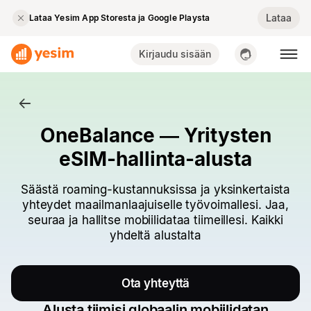
Lataa
Lataa Yesim App Storesta ja Google Playsta
Kirjaudu sisään
OneBalance — Yritysten
eSIM-hallinta-alusta
Säästä roaming-kustannuksissa ja yksinkertaista
yhteydet maailmanlaajuiselle työvoimallesi. Jaa,
seuraa ja hallitse mobiilidataa tiimeillesi. Kaikki
yhdeltä alustalta
Ota yhteyttä
Alusta tiimisi globaalin mobiilidatan