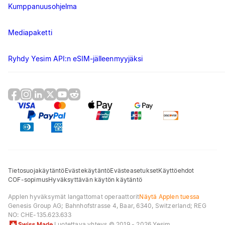
Kumppanuusohjelma
Mediapaketti
Ryhdy Yesim API:n eSIM-jälleenmyyjäksi
Tietosuojakäytäntö
Evästekäytäntö
Evästeasetukset
Käyttöehdot
COF-sopimus
Hyväksyttävän käytön käytäntö
Applen hyväksymät langattomat operaattorit
Näytä Applen tuessa
Genesis Group AG
; Bahnhofstrasse 4, Baar, 6340, Switzerland; REG
NO:
CHE-135.623.633
Luotettava yhteys
© 2019 - 2026 Yesim