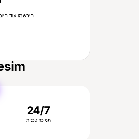
ק
הירשמו עוד היום כדי לייעל את ניהול 
Yesim — השותף העסקי ה
24/7
תמיכה טכנית