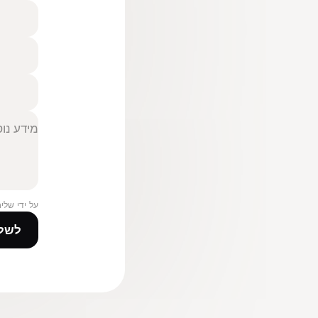
על ידי שלי
לשל