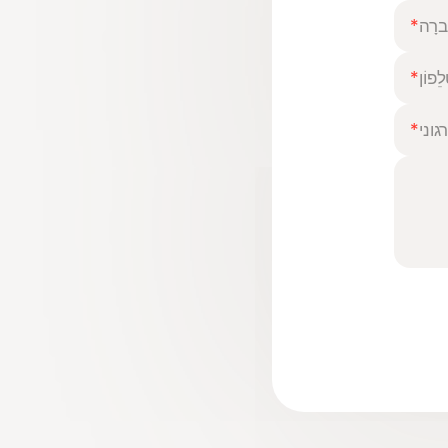
ברָה
*
לֵפוֹן
*
גוני
*