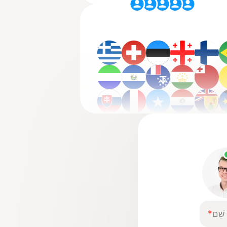
שֵׁם
*