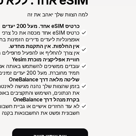
eSIM אחד. ללא טרחה
למה הצוות שלך יאהב את זה
כרטיס eSIM אחד. מעל 200 יעדים
כרטיס eSIM אחד מכסה את כל 
אופציונליות ליעדים נדירים הזמינות ב
אין החלפות. אין התקנות מחדש.
אין צורך להחליף או להפעיל פרופילים
חוויית אפליקציה מוכרת Yesim
עובדים ממשיכים להשתמש באותה אפל
תמיד מחוברת. מעל 200 יעדים זמינים
שליטה מלאה דרך OneBalance
בזמן שהצוות שלך נהנה מגישה לאינט
את הנתונים, השימוש והתקציבים באופן
בקרת מנהל דרך OneBalance
לא עוד החזרים אישיים או גביית חשבונ
חשבונית ופשט את החשבונאות בקנה מ