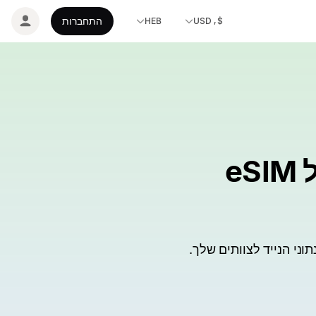
התחברות
HEB
$, USD
OneBalance — פלטפורמת ניהול eSIM
וני הנייד לצוותים שלך.