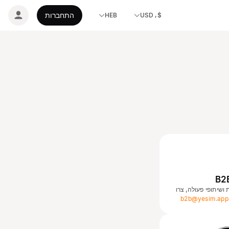
התחברות
HEB
$, USD
 ושיתופי פעולה, צרו
b2b@yesim.app