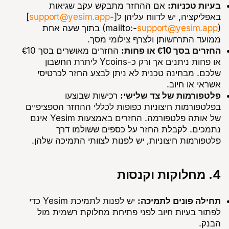
בעיות טכניות:
אם ההחזר מתבקש עקב שגיאות
באפליקציה, יש לדווח עליהן ל[-
support@yesim.app
]
(mailto:-
support@yesim.app
) בתוך שעה אחת
ממועד התרחשותן ולצרף צילומי מסך.
החזרים בסך €10 או פחות:
החזרים מאושרים בסך €10
או פחות ניתנים אך ורק כ-Ycoins ליתרת החשבון
שלכם. מבחינה טכנית לא ניתן לבצע החזר לכרטיסי
אשראי או חיוב.
פלטפורמות של צד שלישי:
רכישות שבוצעו
בפלטפורמות חיצוניות כפופות לכללי ההחזר הספציפיים
של אותה פלטפורמה. החזרים באמצעות Yesim אינם
נתמכים. לקבלת החזר על כספים ששולמו דרך
פלטפורמות חיצוניות, יש לפנות לצוותי התמיכה שלהן.
4. מחלוקות וקנסות
תחילה פונים לתמיכה:
יש לפנות לתמיכת Yesim כדי
לפתור בעיות חיוב לפני פתיחת מחלוקת רשמית מול
הבנק.