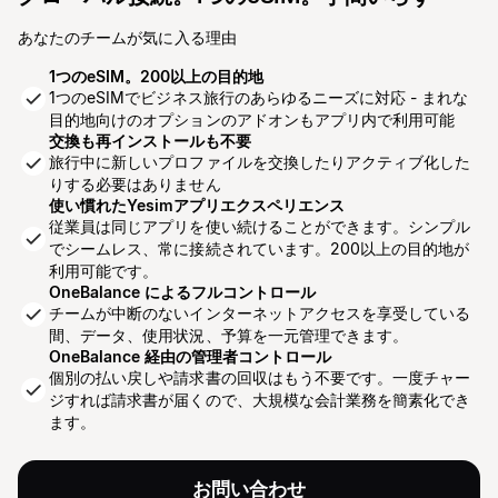
あなたのチームが気に入る理由
1つのeSIM。200以上の目的地
1つのeSIMでビジネス旅行のあらゆるニーズに対応 - まれな
目的地向けのオプションのアドオンもアプリ内で利用可能
交換も再インストールも不要
旅行中に新しいプロファイルを交換したりアクティブ化した
りする必要はありません
使い慣れたYesimアプリエクスペリエンス
従業員は同じアプリを使い続けることができます。シンプル
でシームレス、常に接続されています。200以上の目的地が
利用可能です。
OneBalance によるフルコントロール
チームが中断のないインターネットアクセスを享受している
間、データ、使用状況、予算を一元管理できます。
OneBalance 経由の管理者コントロール
個別の払い戻しや請求書の回収はもう不要です。一度チャー
ジすれば請求書が届くので、大規模な会計業務を簡素化でき
ます。
お問い合わせ