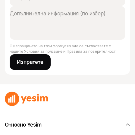
С изпращането на този формуляр вие се съгласявате с
нашите
Условия за ползване
и
Правила за поверителност
Изпратете
Относно Yesim