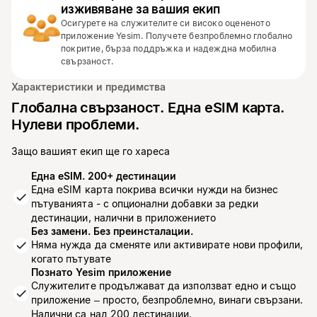
изживяване за вашия екип
Осигурете на служителите си високо оцененото
приложение Yesim. Получете безпроблемно глобално
покритие, бърза поддръжка и надеждна мобилна
свързаност.
Характеристики и предимства
Глобална свързаност. Една eSIM карта.
Нулеви проблеми.
Защо вашият екип ще го хареса
Една eSIM. 200+ дестинации
Една eSIM карта покрива всички нужди на бизнес
пътуванията - с опционални добавки за редки
дестинации, налични в приложението
Без замени. Без преинсталации.
Няма нужда да сменяте или активирате нови профили,
когато пътувате
Познато Yesim приложение
Служителите продължават да използват едно и също
приложение – просто, безпроблемно, винаги свързани.
Налични са над 200 дестинации.